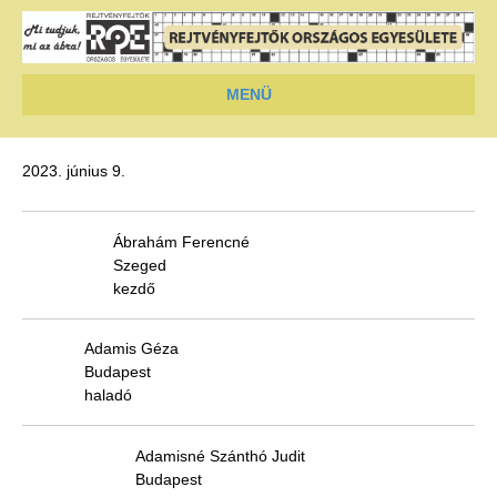
MENÜ
2023. június 9.
B
Ábrahám Ferencné
e
Szeged
j
kezdő
e
g
y
Adamis Géza
z
Budapest
é
haladó
s
e
Adamisné Szánthó Judit
k
Budapest