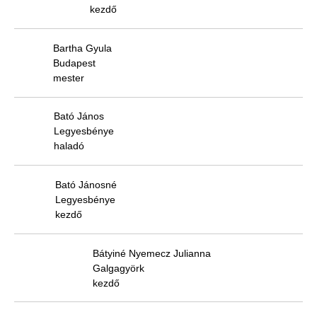
kezdő
Bartha Gyula
Budapest
mester
Bató János
Legyesbénye
haladó
Bató Jánosné
Legyesbénye
kezdő
Bátyiné Nyemecz Julianna
Galgagyörk
kezdő