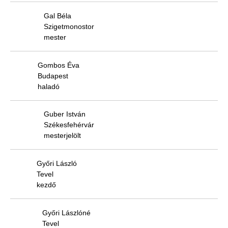
Gal Béla
Szigetmonostor
mester
Gombos Éva
Budapest
haladó
Guber István
Székesfehérvár
mesterjelölt
Győri László
Tevel
kezdő
Győri Lászlóné
Tevel