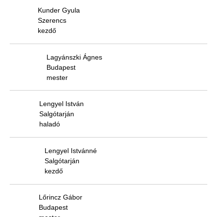
Kunder Gyula
Szerencs
kezdő
Lagyánszki Ágnes
Budapest
mester
Lengyel István
Salgótarján
haladó
Lengyel Istvánné
Salgótarján
kezdő
Lőrincz Gábor
Budapest