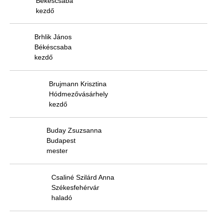
Békéscsaba
kezdő
Brhlik János
Békéscsaba
kezdő
Brujmann Krisztina
Hódmezővásárhely
kezdő
Buday Zsuzsanna
Budapest
mester
Csaliné Szilárd Anna
Székesfehérvár
haladó