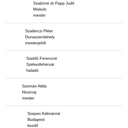
Szabóné dr Papp Judit
Miskolc
mester
Szalánczi Péter
Dunaszerdahely
mesterjelölt
Szekfű Ferencné
Székesfehérvár
haladó
Szemán Attila
Noszvaj
mester
Szepes Kálmánné
Budapest
kezdő