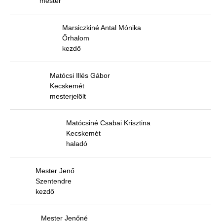
mester
Marsiczkiné Antal Mónika
Őrhalom
kezdő
Matócsi Illés Gábor
Kecskemét
mesterjelölt
Matócsiné Csabai Krisztina
Kecskemét
haladó
Mester Jenő
Szentendre
kezdő
Mester Jenőné