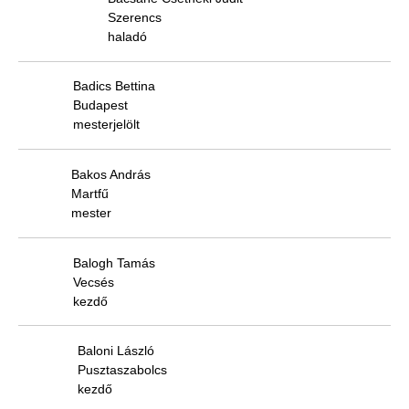
Szerencs
haladó
Badics Bettina
Budapest
mesterjelölt
Bakos András
Martfű
mester
Balogh Tamás
Vecsés
kezdő
Baloni László
Pusztaszabolcs
kezdő