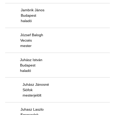
Jambrik János
Budapest
haladó
József Balogh
Vecsés
mester
Juhász István
Budapest
haladó
Juhász Jánosné
Siófok
mesterjelölt
Juhasz Laszlo
Egerszalok