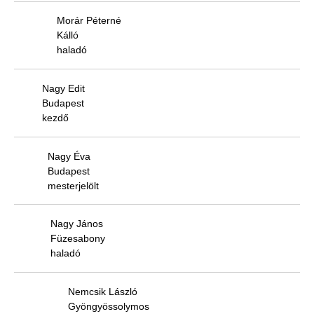
Morár Péterné
Kálló
haladó
Nagy Edit
Budapest
kezdő
Nagy Éva
Budapest
mesterjelölt
Nagy János
Füzesabony
haladó
Nemcsik László
Gyöngyössolymos