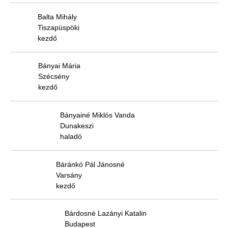
Balta Mihály
Tiszapüspöki
kezdő
Bányai Mária
Szécsény
kezdő
Bányainé Miklós Vanda
Dunakeszi
haladó
Báránkó Pál Jánosné
Varsány
kezdő
Bárdosné Lazányi Katalin
Budapest