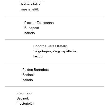
Rákóczifalva
mesterjelölt
Fischer Zsuzsanna
Budapest
haladó
Fodorné Veres Katalin
Salgótarján, Zagyvapálfalva
kezdő
Földes Barnabás
Szolnok
haladó
Földi Tibor
Szolnok
mesterjelölt