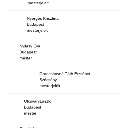
mesterjelölt
Nyerges Krisztina
Budapest
mesterjelölt
Nyilasy Éva
Budapest
mester
Obrecsányné Tóth Erzsébet
Szécsény
mesterjelölt
OlcsváryLászló
Budapest
mester