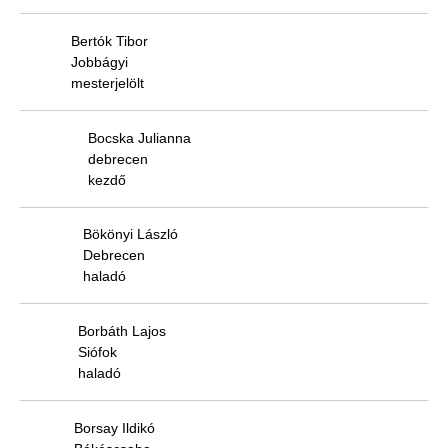
Bertók Tibor
Jobbágyi
mesterjelölt
Bocska Julianna
debrecen
kezdő
Bökönyi László
Debrecen
haladó
Borbáth Lajos
Siófok
haladó
Borsay Ildikó