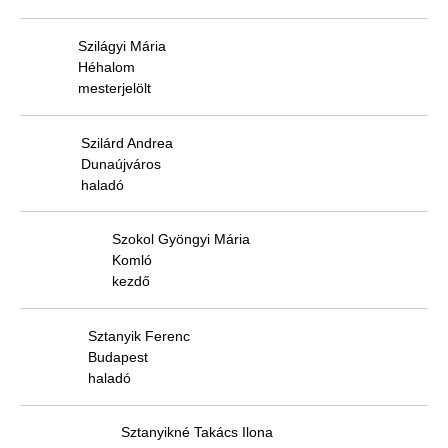
Szilágyi Mária
Héhalom
mesterjelölt
Szilárd Andrea
Dunaújváros
haladó
Szokol Gyöngyi Mária
Komló
kezdő
Sztanyik Ferenc
Budapest
haladó
Sztanyikné Takács Ilona