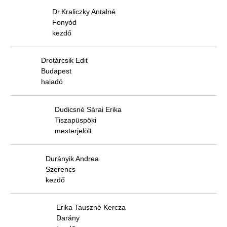
Dr.Kraliczky Antalné
Fonyód
kezdő
Drotárcsik Edit
Budapest
haladó
Dudicsné Sárai Erika
Tiszapüspöki
mesterjelölt
Durányik Andrea
Szerencs
kezdő
Erika Tauszné Kercza
Darány