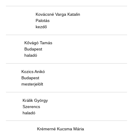
Kovácsné Varga Katalin
Palotás
kezdő
Kővágó Tamás
Budapest
haladó
Kozics Anikó
Budapest
mesterjelölt
Králik György
Szerencs
haladó
Krémerné Kucsma Mária