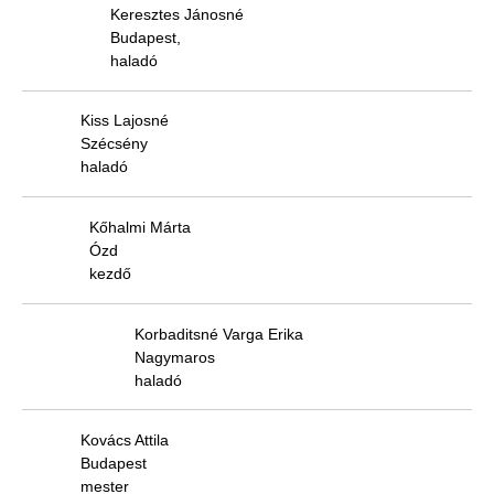
Keresztes Jánosné
Budapest,
haladó
Kiss Lajosné
Szécsény
haladó
Kőhalmi Márta
Ózd
kezdő
Korbaditsné Varga Erika
Nagymaros
haladó
Kovács Attila
Budapest
mester