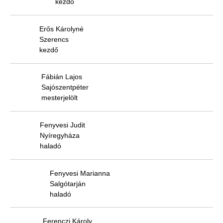
kezdő
Erős Károlyné
Szerencs
kezdő
Fábián Lajos
Sajószentpéter
mesterjelölt
Fenyvesi Judit
Nyíregyháza
haladó
Fenyvesi Marianna
Salgótarján
haladó
Ferenczi Károly