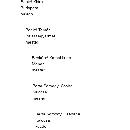
Benkő Klára
Budapest
haladó
Benkó Tamás
Balassagyarmat
mester
Benkóné Karsai Ilona
Monor
mester
Berta Somogyi Csaba
Kalocsa
mester
Berta Somogyi Csabáné
Kalocsa
kezdő