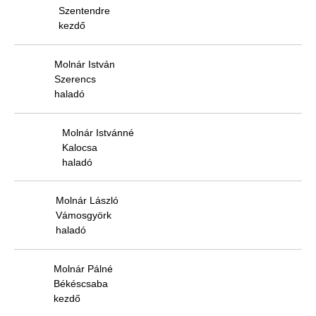
Szentendre
kezdő
Molnár István
Szerencs
haladó
Molnár Istvánné
Kalocsa
haladó
Molnár László
Vámosgyörk
haladó
Molnár Pálné
Békéscsaba
kezdő