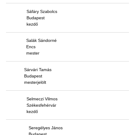
Sáfáry Szabolcs
Budapest
kezdő
Salák Sándorné
Encs
mester
Sárvári Tamás
Budapest
mesterjelölt
Selmeczi Vilmos
Székesfehérvár
kezdő
Seregélyes János
Budapest