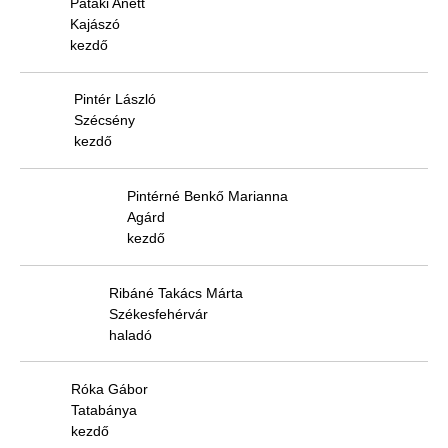
Pataki Anett
Kajászó
kezdő
Pintér László
Szécsény
kezdő
Pintérné Benkő Marianna
Agárd
kezdő
Ribáné Takács Márta
Székesfehérvár
haladó
Róka Gábor
Tatabánya
kezdő