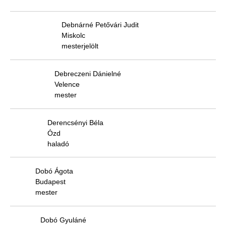
Debnárné Petővári Judit
Miskolc
mesterjelölt
Debreczeni Dánielné
Velence
mester
Derencsényi Béla
Ózd
haladó
Dobó Ágota
Budapest
mester
Dobó Gyuláné