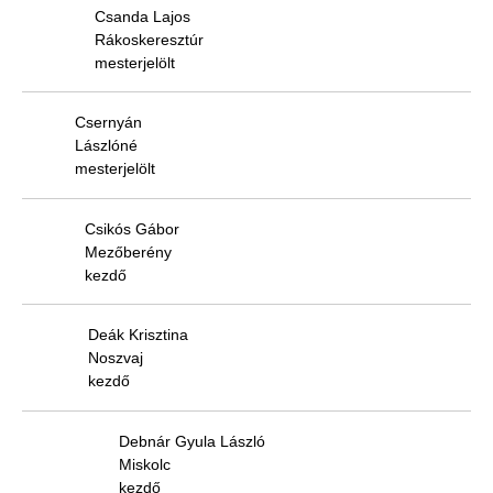
Csanda Lajos
Rákoskeresztúr
mesterjelölt
Csernyán
Lászlóné
mesterjelölt
Csikós Gábor
Mezőberény
kezdő
Deák Krisztina
Noszvaj
kezdő
Debnár Gyula László
Miskolc
kezdő