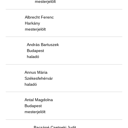
mesterjelölt
Albrecht Ferenc
Harkány
mesterjelölt
András Bartuszek
Budapest
haladó
Annus Mária
Székesfehérvár
haladó
Antal Magdolna
Budapest
mesterjelölt
Bacsáné Csetneki Judit